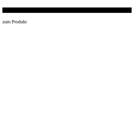
Split Cath® III
zum Produkt