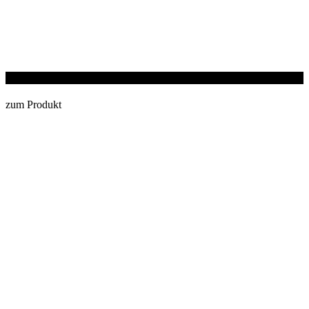
BIO-FLEX® TESIO®
zum Produkt