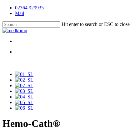
Skip
02364 929935
to
Mail
main
content
Hit enter to search or ESC to close
Close
Search
search
Menu
search
Menu
Hemo-Cath®