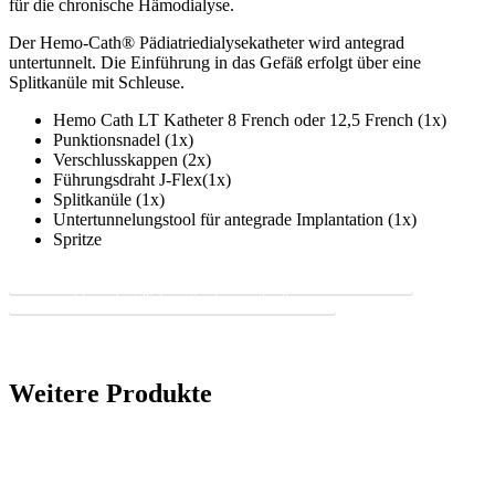
für die chronische Hämodialyse.
Der Hemo-Cath® Pädiatriedialysekatheter wird antegrad
untertunnelt. Die Einführung in das Gefäß erfolgt über eine
Splitkanüle mit Schleuse.
Hemo Cath LT Katheter 8 French oder 12,5 French (1x)
Punktionsnadel (1x)
Verschlusskappen (2x)
Führungsdraht J-Flex(1x)
Splitkanüle (1x)
Untertunnelungstool für antegrade Implantation (1x)
Spritze
medcomp_technische-daten-hd-padiatriedialyse-katheter.pdf
med-komp-bestellinformation-hemo-cath.pdf
Weitere Produkte