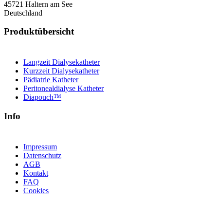
45721 Haltern am See
Deutschland
Produktübersicht
Langzeit Dialysekatheter
Kurzzeit Dialysekatheter
Pädiatrie Katheter
Peritonealdialyse Katheter
Diapouch™
Info
Impressum
Datenschutz
AGB
Kontakt
FAQ
Cookies